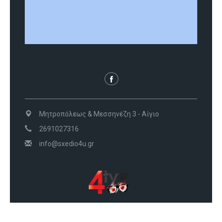
Μητροπόλεως & Μεσσηνέζη 3 - Αίγιο
2691027316
info@sxedio4u.gr