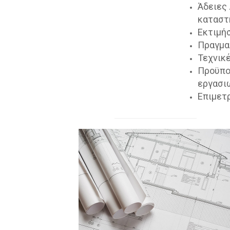
Άδειες 
καταστ
Εκτιμή
Πραγμα
Τεχνικ
Προϋπο
εργασι
Επιμετ