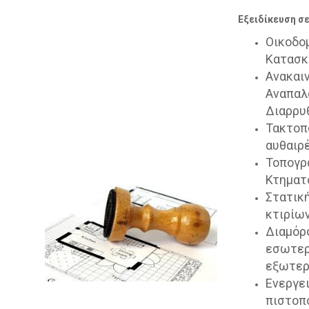
Εξειδίκευση σε
Οικοδο
Κατασκ
Ανακαιν
Αναπαλ
Διαρρυ
Τακτοπ
αυθαιρ
Τοπογρ
Κτηματ
Στατικ
κτιρίω
Διαμό
εσωτερ
εξωτερ
Ενεργε
πιστοπο